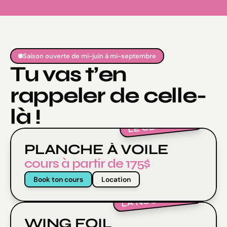
Saison ouverte de mi-juin à mi-septembre
Tu vas t’en
rappeler de celle-
là !
LE CLASSIQUE
PLANCHE À VOILE
cours à partir de 175$
Book ton cours
Location
LA NOUVEAUTÉ
WING FOIL