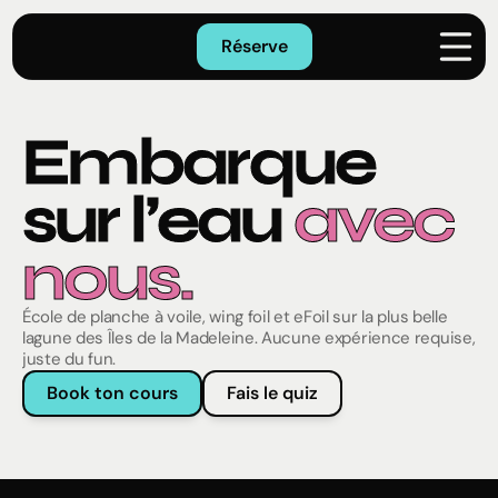
Réserve
Fais le quiz
Embarque 
Activités
sur l’eau 
avec 
Planche à voile
nous.
Wing Foil
eFoil
École de planche à voile, wing foil et eFoil sur la plus belle
lagune des Îles de la Madeleine. Aucune expérience requise,
juste du fun.
Location
Saison ouverte de mi-juin à mi-septembre
Book ton cours
Fais le quiz
À propos
Contact
Accueil
FR
EN