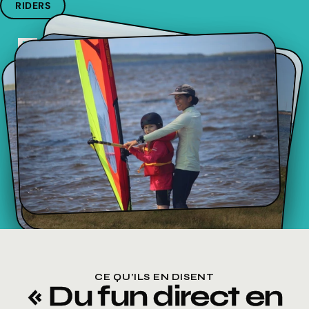
RIDERS
FAMILLES
Toute la famille vient faire un tour aux
Îles ? Les jeunes savent pas trop quoi
faire ? On les fait tripper sur l’eau avec
nous. Cours adaptés dès l’âge de 7 ans,
nos instructeurs sont super passionnés
et patients.
RÉSERVE TA PLACE
CE QU’ILS EN DISENT
« Du fun direct en