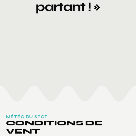
partant ! »
★★★★★
★★★★★
Très belle expérience de première 
Supers instructe
glisse pour une famille débutante (3 
pédagogues ! Bea
adultes et un ado de 14 ans). Tous 
autant les enfant
passionnés, à l’écoute et patients.
Clo Bé
C
Bruno Geoffroy
B
MÉTÉO DU SPOT
CONDITIONS DE
VENT