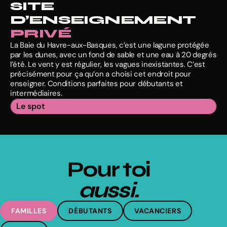
SITE 
D’ENSEIGNEMENT
PRIVÉ
La Baie du Havre-aux-Basques, c’est une lagune protégée
par les dunes, avec un fond de sable et une eau à 20 degrés
CAP-AUX-MEULES
l’été. Le vent y est régulier, les vagues inexistantes. C’est
précisément pour ça qu’on a choisi cet endroit pour
Le spot
enseigner. Conditions parfaites pour débutants et
Google Maps
L’ÎLE-D’ENTRÉE
199
intermédiaires.
HAVRE-AUBERT
Apple Maps
Le spot
RE-AUX-MAISONS
BOUTIQUE AÉROSPORT
À 10 min de Cap-aux-Meules
OLD-HARRY
GRANDE-ENTRÉE
Pour toi
POINTE-AUX-LOUPS
aussi.
FAMILLES
DÉBUTANTS
VACANCIERS